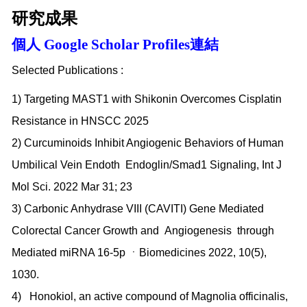
研究成果
個人 Google Scholar Profiles連結
Selected Publications :
1) Targeting MAST1 with Shikonin Overcomes Cisplatin
Resistance in HNSCC 2025
2) Curcuminoids Inhibit Angiogenic Behaviors of Human
Umbilical Vein Endoth Endoglin/Smad1 Signaling, Int J
Mol Sci. 2022 Mar 31; 23
3) Carbonic Anhydrase VIII (CAVITI) Gene Mediated
Colorectal Cancer Growth and Angiogenesis through
Mediated miRNA 16-5p ㆍBiomedicines 2022, 10(5),
1030.
4) Honokiol, an active compound of Magnolia officinalis,